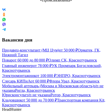
Вакансии дня
Продавец-консультант (МЦ Цум)
от
50 000
₽
Орматек, ГК,
Нижний Тагил
Повар
от
60 000
до
80 000
₽
Олимп СК, Краснотурьинск
Главный инженер
от
78 000
₽
УК Промпарк Богословский,
Краснотурьинск
Электромонтажник
от
100 000
₽
ЭНПРО, Краснотурьинск
Слесарь КИПиА
от
60 000
₽
Флора Урал, Краснотурьинск
Мобильный аптекарь (Москва и Московская область)
з/п не
указана
Ригла, Краснотурьинск
Юрисконсульт
з/п не указана
Ротор, Краснотурьинск
Кладовщик
от
50 000
до
70 000
₽
Транспортная компания Kit,
Краснотурьинск
HeadHunter