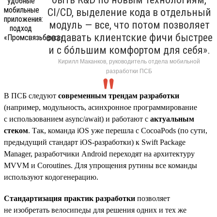
CI/CD, выделение кода в отдельный
модуль — все, что потом позволяет
создавать клиентские фичи быстрее
и с бóльшим комфортом для себя».
Кирилл Маканков, руководитель отдела мобильной
разработки ПСБ
В ПСБ следуют
современным трендам разработки
(например, модульность, асинхронное программирование
с использованием async/await) и работают с
актуальным
стеком
. Так, команда iOS уже перешла с CocoaPods (по сути,
предыдущий стандарт iOS-разработки) к Swift Package
Manager, разработчики Android переходят на архитектуру
MVVM и Coroutines. Для упрощения рутины все команды
используют кодогенерацию.
Стандартизация практик разработки
позволяет
не изобретать велосипеды для решения одних и тех же