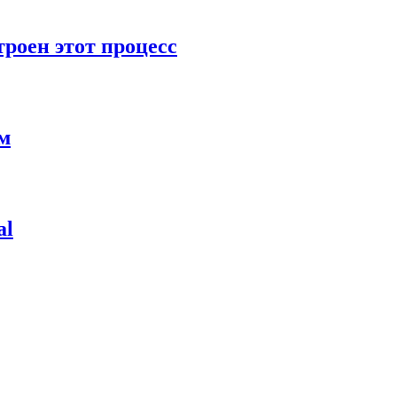
роен этот процесс
ям
al