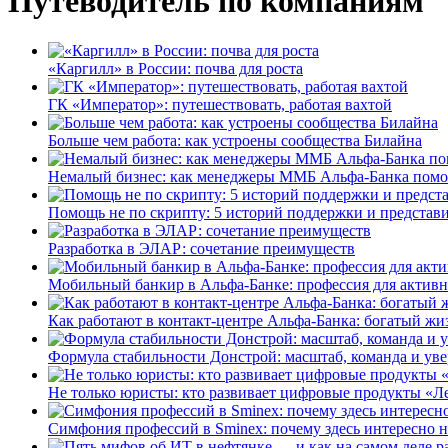
Путеводитель по компаниям
«Каргилл» в России: почва для роста
ГК «Император»: путешествовать, работая вахтой
Больше чем работа: как устроены сообщества Билайна
Немалый бизнес: как менеджеры ММБ Альфа-Банка помо
Помощь не по скрипту: 5 историй поддержки и представ
Разработка в ЭЛАР: сочетание преимуществ
Мобильный банкир в Альфа-Банке: профессия для актив
Как работают в контакт-центре Альфа-Банка: богатый жи
Формула стабильности Донстрой: масштаб, команда и уве
Не только юристы: кто развивает цифровые продукты «Ле
Симфония профессий в Sminex: почему здесь интересно н