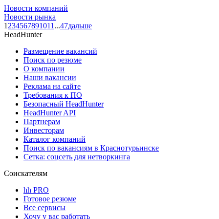
Новости компаний
Новости рынка
1
2
3
4
5
6
7
8
9
10
11
...
47
дальше
HeadHunter
Размещение вакансий
Поиск по резюме
О компании
Наши вакансии
Реклама на сайте
Требования к ПО
Безопасный HeadHunter
HeadHunter API
Партнерам
Инвесторам
Каталог компаний
Поиск по вакансиям в Краснотурьинске
Сетка: соцсеть для нетворкинга
Соискателям
hh PRO
Готовое резюме
Все сервисы
Хочу у вас работать