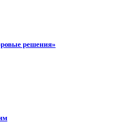
фровые решения»
мим