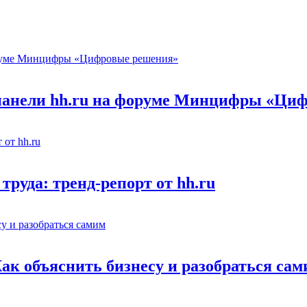
 панели hh.ru на форуме Минцифры «Ци
труда: тренд-репорт от hh.ru
Как объяснить бизнесу и разобраться са