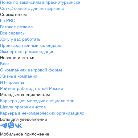
и цифровая криминалистика
Поиск по вакансиям в Краснотурьинске
Создаем события с вау-эффектом, заботой и вниманием
Сетка: соцсеть для нетворкинга
к каждому в нашей команде. Впечатляем и удивляем.
Реагирование на инциденты
Соискателям
Создаем единый контекст между командами.
Реагирование на инциденты по подписке
hh PRO
Цифровая криминалистика
Готовое резюме
И да, мы не только боремся с фишингом, но и вместе
Все сервисы
eDiscovery
ездим на рыбалку.
Хочу у вас работать
Производственный календарь
Экспертная рекомендация
Митапы
Новости и статьи
Проводим регулярные встречи по обмену опытом
Блог
и знаниями с нашими экспертами из разных команд
О компаниях в игровой форме
в теплой ламповой атмосфере.
Образовательные программы
Жизнь в компании
ИТ-проекты
Для технических специалистов
Рейтинг работодателей России
Развитие
Молодым специалистам
Для широкой аудитории
Карьера для молодых специалистов
Мастер-классы для детей
Прокачиваем soft skills, приобретаем новые навыки
Школа программистов
и совмещаем отдых с саморазвитием.
Карьера в некоммерческих организациях
Боты для уведомлений
Челленджи
Мобильное приложение
Организуем спортивные челленджи, летом практикуем