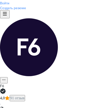
Войти
Создать резюме
F6
4,0
91 отзыв
·