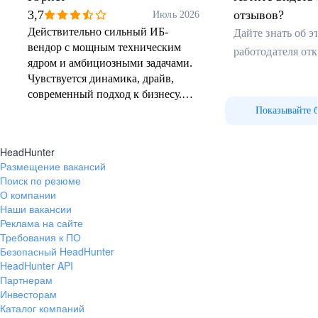
3,7
отзывов?
Июль 2026
Ответственность
Действительно сильный ИБ-
Дайте знать об 
Мы всегда выполняем свои обещания и работаем
вендор с мощным техническим
работодателя от
слаженно, чтобы вместе добиваться результатов.
ядром и амбициозными задачами.
Чувствуется динамика, драйв,
Аудит и консалтинг
современный подход к бизнесу.
Уровень оклада и соцпакета
Показывайте 
Анализ защищенности
достойный, корпоративная жизнь
Отдыхай и развивайся!
Тестирование на проникновение
насыщенная, коллектив в целом
HeadHunter
Red Teaming
дружелюбный. Для тех, кто хочет
Размещение вакансий
Оценка соответствия и консалтинг
расти и не боится нагрузки, здесь
В F6 у нас всегда происходит что-то интересное. Мы
Поиск по резюме
Выявление следов компрометации
отличная среда.
находим время для спорта, творчества, митапов и других
О компании
Проверка готовности к реагированию на инциденты
активностей, даже когда заняты работой.
Наши вакансии
Реклама на сайте
Мы уверены, что активный отдых дарит энергию
Требования к ПО
и помогает нам чувствовать себя лучше. Поэтому
Безопасный HeadHunter
стараемся проводить свободное время с пользой
и находим друзей среди коллег.
HeadHunter API
Партнерам
Инвесторам
Реагирование на инциденты
Каталог компаний
Мероприятия