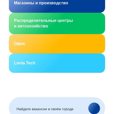
Магазины и производство
Распределительные центры
и автохозяйство
Офис
Lenta Tech
Москва
Санкт-Петербург
Екатеринбург
Новосибирск
Горно-Алтайск
Барнаул
Благовещенск
Архангельск
(Амурская область)
Астрахань
Белгород