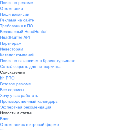
Поиск по резюме
Краснознаменск
Ладушкин
(Калининградская
О компании
область)
Наши вакансии
Мамоново
Неман
Реклама на сайте
Требования к ПО
Нестеров
Озерск
Безопасный HeadHunter
(Калининградская
область)
HeadHunter API
Партнерам
Пионерский
Полесск
Инвесторам
Правдинск
Светлогорск
Каталог компаний
(Калининградская
Поиск по вакансиям в Краснотурьинске
область)
Сетка: соцсеть для нетворкинга
Светлый
Славск
Соискателям
Советск
Черняховск
hh PRO
(Калининградская
Готовое резюме
область)
Все сервисы
Республика Коми
Воркута
Хочу у вас работать
Вуктыл
Емва
Производственный календарь
Экспертная рекомендация
Инта
Микунь
Новости и статьи
Печора
Сосногорск
Блог
Усинск
Ухта
О компаниях в игровой форме
Новгородская
Боровичи