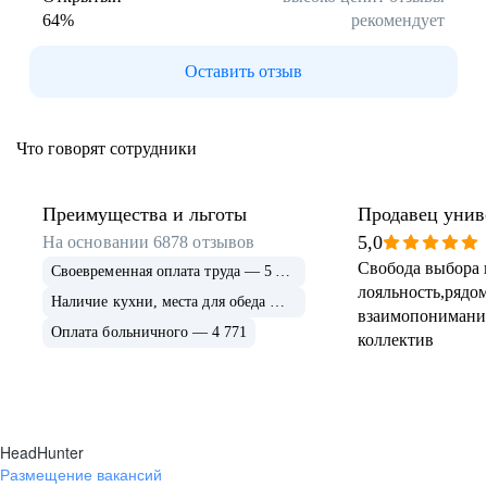
64
%
рекомендует
Буркина Фасо
Минск
Гомель
Могилев
Оставить отзыв
Витебск
Гродно
Брест
Архангельская
область
Что говорят сотрудники
Каргополь
Коряжма
Котлас
Мезень
Мирный
Новодвинск
Преимущества и льготы
Продавец унив
(Архангельская
5,0
На основании
6878
отзывов
область)
Свобода выбора 
Своевременная оплата труда — 5 675
Няндома
Онега
лояльность,рядом
Северодвинск
Сольвычегодск
Наличие кухни, места для обеда — 4 999
взаимопонимани
Шенкурск
Калининградская
Оплата больничного — 4 771
коллектив
область
Багратионовск
Балтийск
Гвардейск
Гурьевск
(Калининградская
область)
HeadHunter
Гусев
Зеленоградск
Размещение вакансий