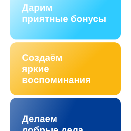
Дарим
приятные бонусы
Создаём
яркие
воспоминания
Делаем
добрые дела