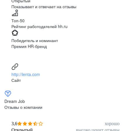
Открытый
Показывает и отвечает на отзывы
Луцк
Севастополь
Симферополь
Сумы
Топ-50
Тернополь
Ужгород
Рейтинг работодателей hh.ru
Харьков
Херсон
Хмельницкий
Черкассы
Победитель и номинант
Черновцы
Чернигов
Премия HR-бренд
Ленинградская
Ханты-Мансийск
область
Тольятти
Дудинка
(Красноярский край)
http://lenta.com
Тура (Красноярский
Агинское
Сайт
край)
(Забайкальский АО)
Усть-Ордынский
Палана
Анадырь
Сочи
Dream Job
Норильск
Дзержинск
Отзывы о компании
(Нижегородская
область)
Арзамас
Саров
3,6
хорошо
Обнинск
Салехард
Открытый
высоко ценит отзывы