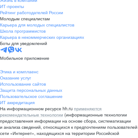
Жизнь в компании
область
ИТ-проекты
Рейтинг работодателей России
Валдай
Малая Вишера
Молодым специалистам
Окуловка
Пестово
Карьера для молодых специалистов
Сольцы
Старая Русса
Школа программистов
Карьера в некоммерческих организациях
Холм
Чудово
Боты для уведомлений
Мурманская область
Апатиты
Гаджиево
Заозерск
Мобильное приложение
Заполярный
Кандалакша
Кировск (Мурманская
Ковдор
Этика и комплаенс
область)
Оказание услуг
Кола
Мончегорск
Использование сайтов
Защита персональных данных
Оленегорск
Островной
Пользовательское соглашение
Полярные Зори
Полярный
ИТ аккредитация
Североморск
Снежногорск
На информационном ресурсе hh.ru
применяются
Республика Карелия
Беломорск
рекомендательные технологии
(информационные технологии
предоставления информации на основе сбора, систематизации
Кемь
Кондопога
и анализа сведений, относящихся к предпочтениям пользователей
Костомукша
Лахденпохья
сети «Интернет», находящихся на территории Российской
Медвежьегорск
Олонец