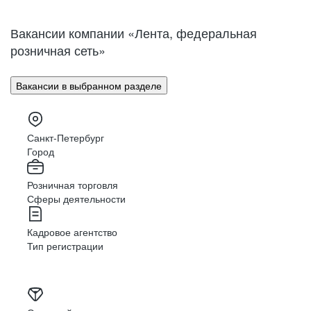
Нижний Новгород
Великий Новгород
Омск
Орел
Вакансии компании «Лента, федеральная
Оренбург
Пенза
розничная сеть»
Пермь
Петрозаводск
Псков
Ростов-на-Дону
Вакансии в выбранном разделе
Рязань
Самара
Саратов
Якутск
Южно-Сахалинск
Владикавказ
Санкт-Петербург
Смоленск
Ставрополь
Город
Тамбов
Казань
Розничная торговля
Тверь
Томск
Сферы деятельности
Кызыл
Тула
Тюмень
Ижевск
Кадровое агентство
Ульяновск
Уфа
Тип регистрации
Хабаровск
Абакан
Челябинск
Грозный
Чита
Чебоксары
Ярославль
Луганск