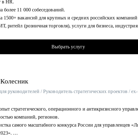
т в HR.
р тестовых заданий — чтобы вас заметили.
а более 11 000 собеседований.
интервью — репетиция перед важной встречей.
ла 1500+ вакансий для крупных и средних российских компаний
ИТ, ритейл (розничная торговля), услуги для бизнеса, индустрия
гу помочь:
иимства и пр).
рам — кто переходит в IT или в новую сферу.
в карьерном консультировании и коучинге. Помогла в достижени
листам и менеджеров в росте, операциях, маркетинге, управлен
Выбрать услугу
ых целей более 600 клиентам.
 и проектной работе.
 - наставник карьерных консультантов.
одителям, которые давно не искали работу — но пришло время.
лиенты работают в Яндекс, Авито, OZON, Mars, Новатэк, СБЕР, 
Middle и Senior-специалистам, которые хотят расти или выйти на
С и пр.
родный рынок.
Колесник
омогу:
тать стратегию поиска работы, в т.ч., при смене профессии (что 
ть, как искать);
 опыт стратегического, операционного и антикризисного управл
ть ваши конкурентные преимущества (даже если вам кажется, чт
ностью компаний, регионов.
стка самого масштабного конкурса России для управленцев «Лидеры
ться от синдрома самозванца;
2023».
иться с выгоранием;