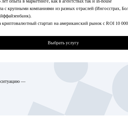
5 лет опыта в маркетинге, как в агентствах так и in-house
ые траектории от входа в профессию до управленческого и топ-
ала с крупными компаниями из разных отраслей (Ингосстрах, Б
Райффайзенбанк).
омогу:
а криптовалютный стартап на американский рынок с ROI 10 0
ть и усилить ключевую экспертизу с учётом требований рынка.
с отвечаю за маркетинговую стратегию Поиска и AI направления
улировать карьерную цель и выстроить логику следующего шаг
ньше работала в hh.ru и развивала сервисы для соискателей
товить резюме и сопроводительное письмо под конкретную цель
Выбрать услугу
а со стажерской позиции в агентстве и дошла до старшего
товить к интервью и внутренним конкурсам, включая оценочны
ового маркетолога в крупнейшей ИТ компании, поэтому точно 
ры.
авыки помогут карьерному росту.
отать самопрезентацию, сложные вопросы и переговорную поз
сь спикером на различных отраслевых конференциях (Epic Grow
водить переход между государственным и коммерческим сектор
nce)
овать позиционирование и аргументацию с учётом специфики о
ю ситуацию —
даю продуктовый маркетинг в магистратуре РАНХиГС.
омогу:
гу помочь
вить продающее резюме и сопроводительное письмо
ителям и экспертам из отраслей и функциональных направлени
лировать карьерную цель и разработать план для ее достижени
шленность и производство
елить ваши сильные стороны и навыки, необходимые для достиж
аз и энергетика
ли