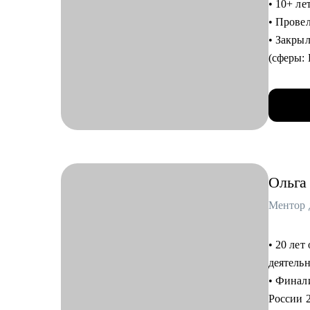
• 10+ ле
• Разбо
• Провел
• Mock-
• Закры
(сферы: 
Кому мо
гостепр
• Свитче
• 8 лет 
• Специа
карьерн
продакт-
• 3 года
• Руков
• Мои к
Junior, 
ВТБ, МТ
междуна
Ольга
С чем п
• вырабо
где иска
• 20 лет
• выяви
деятель
нет);
• Финали
• избави
России 
• справ