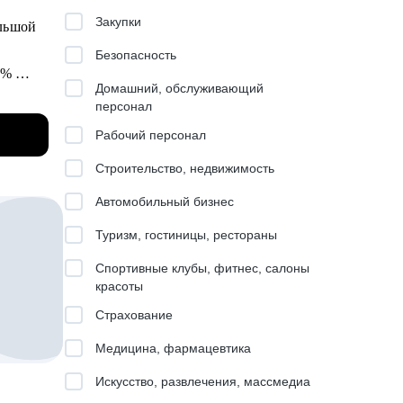
уровня.
Закупки
ольшой
Безопасность
00%
Домашний, обслуживающий
 в
персонал
а.
.
Рабочий персонал
е
знаю,
Строительство, недвижимость
Автомобильный бизнес
ицию.
th
ом:
Туризм, гостиницы, рестораны
беих
Спортивные клубы, фитнес, салоны
красоты
Страхование
й:
Медицина, фармацевтика
я
ения
Искусство, развлечения, массмедиа