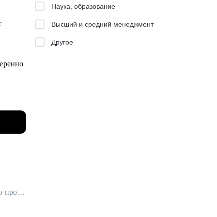
Наука, образование
с
ии
Высший и средний менеджмент
Другое
.
га и
веренно
исле
,
Карьерный консультант / Резюмерайтер (подготовка резюме) / Эксперт по профориентации
одных