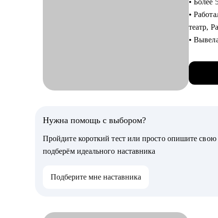
• Более 
карьерн
• Работ
театр, 
С чем п
• Вывел
• Выяви
• Сейча
• Сформ
2ГИС. Ра
• Подго
• Выросл
• Подго
продукт
процеду
какие н
• Отраб
• Являю
Нужна помощь с выбором?
• Сопро
Confere
адаптир
Пройдите короткий тест или просто опишите сво
• Препо
сторон.
подберём идеального наставника
С чем п
Кому мо
Подберите мне наставника
• соста
Руковод
• сформу
• Промы
• опред
• Нефтег
этой це