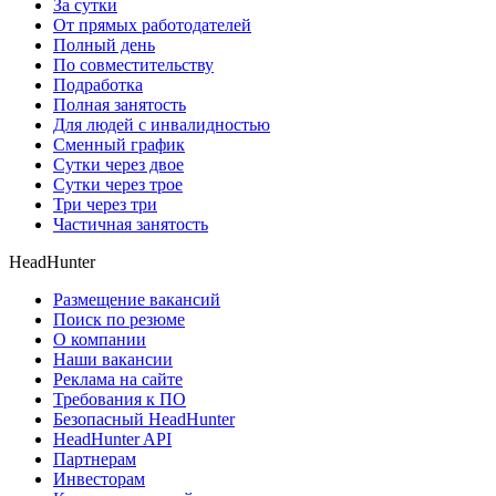
За сутки
От прямых работодателей
Полный день
По совместительству
Подработка
Полная занятость
Для людей с инвалидностью
Сменный график
Сутки через двое
Сутки через трое
Три через три
Частичная занятость
HeadHunter
Размещение вакансий
Поиск по резюме
О компании
Наши вакансии
Реклама на сайте
Требования к ПО
Безопасный HeadHunter
HeadHunter API
Партнерам
Инвесторам