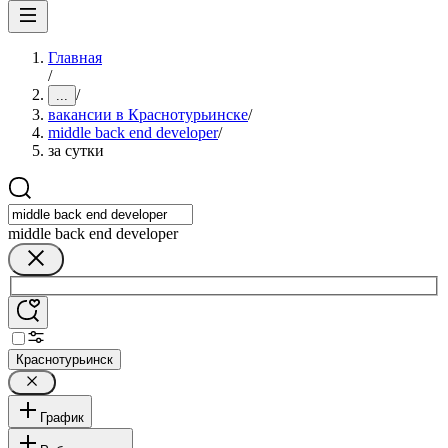
Главная
/
/
...
вакансии в Краснотурьинске
/
middle back end developer
/
за сутки
middle back end developer
Краснотурьинск
График