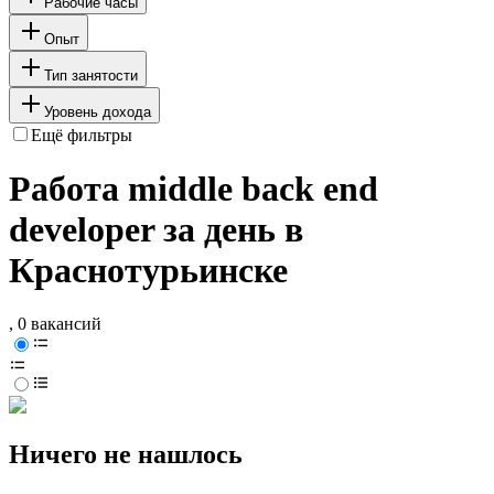
Рабочие часы
Опыт
Тип занятости
Уровень дохода
Ещё фильтры
Работа middle back end
developer за день в
Краснотурьинске
, 0 вакансий
Ничего не нашлось