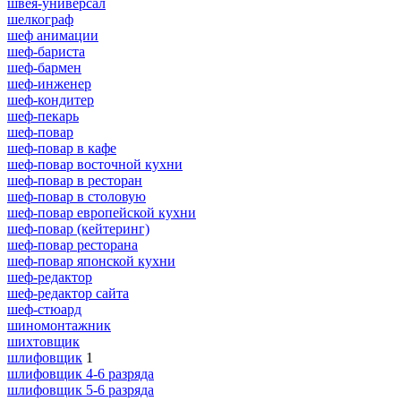
швея-универсал
шелкограф
шеф анимации
шеф-бариста
шеф-бармен
шеф-инженер
шеф-кондитер
шеф-пекарь
шеф-повар
шеф-повар в кафе
шеф-повар восточной кухни
шеф-повар в ресторан
шеф-повар в столовую
шеф-повар европейской кухни
шеф-повар (кейтеринг)
шеф-повар ресторана
шеф-повар японской кухни
шеф-редактор
шеф-редактор сайта
шеф-стюард
шиномонтажник
шихтовщик
шлифовщик
1
шлифовщик 4-6 разряда
шлифовщик 5-6 разряда