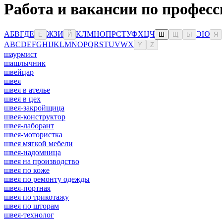
Работа и вакансии по профес
А
Б
В
Г
Д
Е
Ж
З
И
К
Л
М
Н
О
П
Р
С
Т
У
Ф
Х
Ц
Ч
Э
Ю
Ё
Й
Ш
Щ
Ы
Я
A
B
C
D
E
F
G
H
I
J
K
L
M
N
O
P
Q
R
S
T
U
V
W
X
Y
Z
шаурмист
шашлычник
швейцар
швея
швея в ателье
швея в цех
швея-закройщица
швея-конструктор
швея-лаборант
швея-мотористка
швея мягкой мебели
швея-надомница
швея на производство
швея по коже
швея по ремонту одежды
швея-портная
швея по трикотажу
швея по шторам
швея-технолог