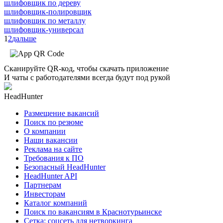
шлифовщик по дереву
шлифовщик-полировщик
шлифовщик по металлу
шлифовщик-универсал
1
2
дальше
Сканируйте QR-код, чтобы скачать приложение
И чаты с работодателями всегда будут под рукой
HeadHunter
Размещение вакансий
Поиск по резюме
О компании
Наши вакансии
Реклама на сайте
Требования к ПО
Безопасный HeadHunter
HeadHunter API
Партнерам
Инвесторам
Каталог компаний
Поиск по вакансиям в Краснотурьинске
Сетка: соцсеть для нетворкинга